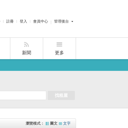
註冊
登入
會員中心
管理後台
經紀人員管理後台
設計風管理後台
新聞
更多
賣屋刊登
好房APP
找租屋
瀏覽模式：
圖文
文字