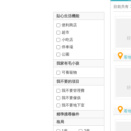
目前共有
貼心生活機能
便利商店
超市
小吃店
停車場
公園
看
我家有毛小孩
可養寵物
我不要的項目
我不要管理費
我不要傢俱
我不要地下室
看
精準搜尋條件
格局
1房
2房