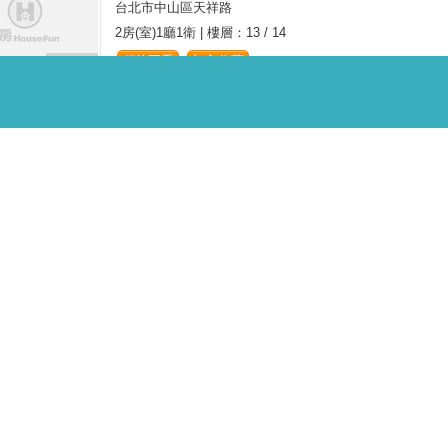
台北市中山區天祥路
2房(室)1廳1衛
|
樓層：13 / 14
稍後再看
加入收藏
6 張照片
地圖
建國北路一段店面
台北市中山區建國北路一段
0房(室)1廳1衛
|
樓層：1 / 1
稍後再看
加入收藏
4 張照片
地圖
機能免爬樓梯辦公
台北市內湖區康樂街
2房(室)2廳1衛
|
樓層：1 / 5
稍後再看
加入收藏
7 張照片
地圖