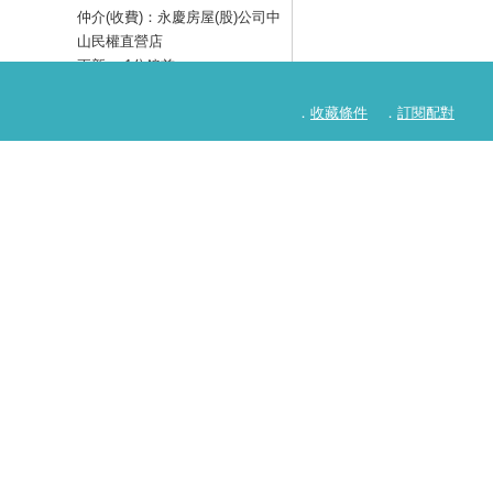
仲介(收費)：永慶房屋(股)公司中
山民權直營店
更新：
1分鐘前
顯示聯絡方式
查看詳細資訊
．
收藏條件
．
訂閱配對
100,000 元/月
租金：
坪數：
5.46 坪
仲介(收費)：永慶房屋(股)公司長
安建國直營店
更新：
1分鐘前
顯示聯絡方式
查看詳細資訊
31,000 元/月
租金：
坪數：
24.32 坪
仲介(收費)：永慶房屋(股)公司東
湖直營店
更新：
1分鐘前
顯示聯絡方式
查看詳細資訊