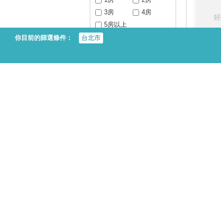
3房
4房
5房以上
你目前的篩選條件：
台北市
坪數
看
20坪以下
20-30坪
30-40坪
40-50坪
50坪以上
房屋型態
無電梯公寓
電梯大樓
看
透天厝
別墅
聯絡人身分
房東
代理人
仲介
看
樓層