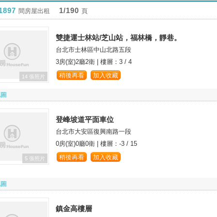
1897
1/190
間房屋出租
頁
雙捷運士林站/芝山站，福林橋，靜巷。
台北市士林區中山北路五段
3房(室)2廳2衛
|
樓層：3 / 4
稍後再看
加入收藏
14 張照片
地圖
登峰坡道平面車位
台北市大安區復興南路一段
0房(室)0廳0衛
|
樓層：-3 / 15
稍後再看
加入收藏
5 張照片
地圖
鎮金高樓層