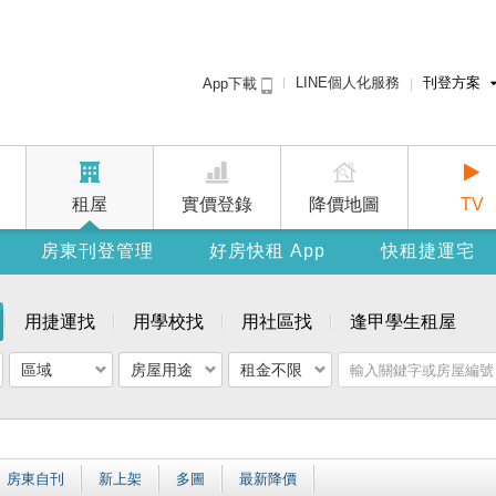
LINE個人化服務
刊登方案
App下載
租屋免費刊登
賣屋刊登
廣告刊登
租屋
實價登錄
降價地圖
TV
房東刊登管理
好房快租 App
快租捷運宅
用捷運找
用學校找
用社區找
逢甲學生租屋
區域
房屋用途
租金不限
房東自刊
新上架
多圖
最新降價