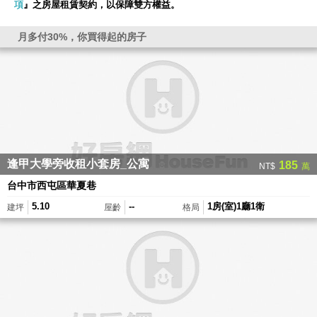
項
』之房屋租賃契約，以保障雙方權益。
同
意
月多付30%，你買得起的房子
好
房
網
會
員
及
網
友
同
逢甲大學旁收租小套房_公寓
185
NT$
萬
意
條
台中市西屯區華夏巷
款
5.10
--
1房(室)1廳1衛
建坪
屋齡
格局
並
成
為
本
網
站
之
會