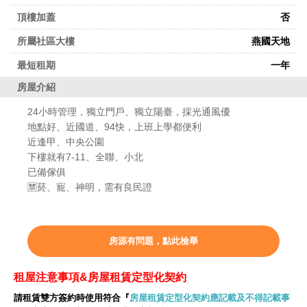
頂樓加蓋
否
04-
所屬社區大樓
燕國天地
26331616
最短租期
一年
當
房屋介紹
你
24小時管理，獨立門戶、獨立陽臺，採光通風優
撥
地點好、近國道、94快，上班上學都便利
打
本
近逢甲、中央公園
案
下樓就有7-11、全聯、小北
電
已備傢俱
話
🈲菸、寵、神明，需有良民證
時，
即
表
示
房源有問題，點此檢舉
你
已
租屋注意事項&房屋租賃定型化契約
了
解
請租賃雙方簽約時使用符合『
房屋租賃定型化契約應記載及不得記載事
並