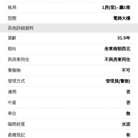
鹿
格局
1房(室)--廳1衛
型態
電梯大樓
北
其他詳細資料
屋齡
31.5年
勢
朝向
坐東南朝西北
金
與房東同住
不與房東同住
養寵物
不可
鑽
管理方式
管理員(警衛)
邊間
否
加
中庭
否
車位
無
盟
隔間材質
水泥
店
產權登記
有