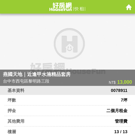
租
屋
永
請
慶
找
不
燕國天地｜近逢甲水湳精品套房
台中市西屯區黎明路三段
13,000
NT$
動
基本資料
0078911
坪數
7坪
產
押金
二個月租金
沙
其他費用
管理費
樓層
13 / 13