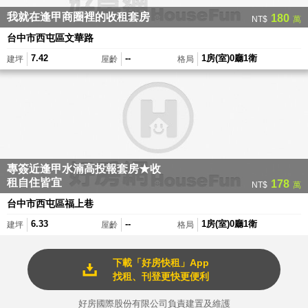
員。
我就在逢甲商圈裡的收租套房
180
NT$
萬
台中市西屯區文華路
7.42
--
1房(室)0廳1衛
建坪
屋齡
格局
撥
打
提
醒
您
電
先
匯
話
專簽近逢甲水湳高投報套房★收
款
租自住皆宜
178
作
NT$
萬
為
台中市西屯區福上巷
看
6.33
--
1房(室)0廳1衛
建坪
屋齡
格局
房
保
證
下載「好房快租」App
皆
找租、刊登更快更便利
1
/
1
為
詐
好房國際股份有限公司負責建置及維護