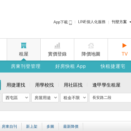
LINE個人化服務
刊登方案
App下載
租屋免費刊登
賣屋刊登
廣告刊登
租屋
實價登錄
降價地圖
TV
房東刊登管理
好房快租 App
快租捷運宅
用捷運找
用學校找
用社區找
逢甲學生租屋
西屯區
房屋用途
租金不限
房東自刊
新上架
多圖
最新降價