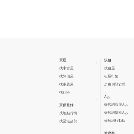
買屋
快租
找中古屋
找租屋
找降價屋
租屋行情
找主題屋
房東刊登管理
找社區
App
好房網買屋App
實價登錄
好房網快租App
找地點行情
好房網行動版
找區域趨勢
新建案