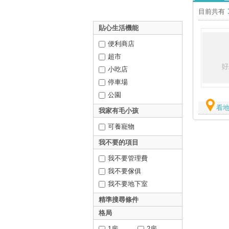
目前共有
貼心生活機能
便利商店
超市
小吃店
停車場
公園
看
我家有毛小孩
可養寵物
我不要的項目
我不要管理費
我不要傢俱
我不要地下室
精準搜尋條件
格局
1房
2房