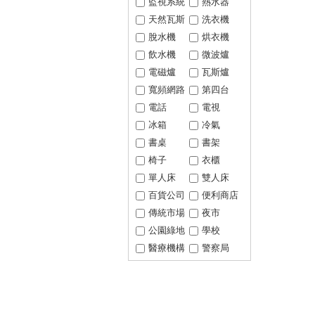
監視系統
熱水器
天然瓦斯
洗衣機
脫水機
烘衣機
飲水機
微波爐
電磁爐
瓦斯爐
寬頻網路
第四台
電話
電視
冰箱
冷氣
書桌
書架
椅子
衣櫃
單人床
雙人床
百貨公司
便利商店
傳統市場
夜市
公園綠地
學校
醫療機構
警察局