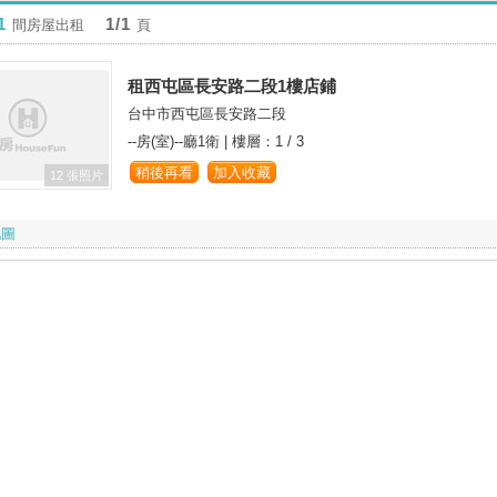
1
1/1
間房屋出租
頁
租西屯區長安路二段1樓店鋪
台中市西屯區長安路二段
--房(室)--廳1衛
|
樓層：1 / 3
稍後再看
加入收藏
12 張照片
地圖