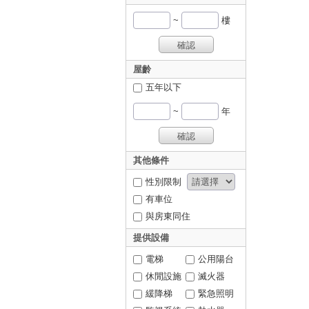
~
樓
確認
屋齡
五年以下
~
年
確認
其他條件
性別限制
有車位
與房東同住
提供設備
電梯
公用陽台
休閒設施
滅火器
緩降梯
緊急照明