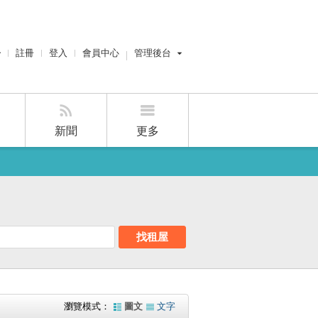
註冊
登入
會員中心
管理後台
經紀人員管理後台
設計風管理後台
新聞
更多
賣屋刊登
好房APP
找租屋
瀏覽模式：
圖文
文字