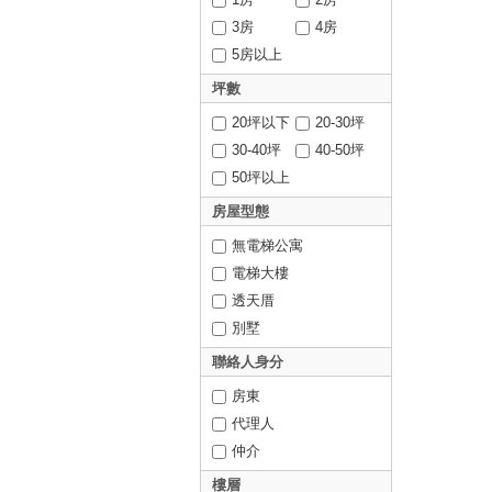
3房
4房
5房以上
坪數
20坪以下
20-30坪
30-40坪
40-50坪
50坪以上
房屋型態
無電梯公寓
電梯大樓
透天厝
別墅
聯絡人身分
房東
代理人
仲介
樓層