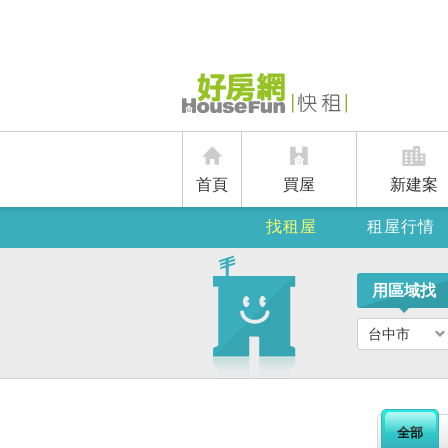
首頁
買屋
新建案
找租屋
租屋行情
用區域找
台中市
全部