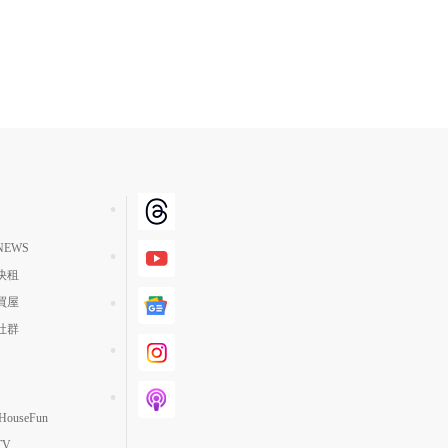
EWS
快租
買屋
社群
ouseFun
TV